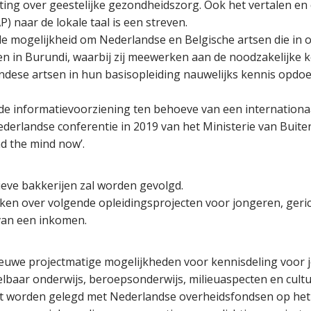
chting over geestelijke gezondheidszorg. Ook het vertalen en
naar de lokale taal is een streven.
 mogelijkheid om Nederlandse en Belgische artsen die in opl
en in Burundi, waarbij zij meewerken aan de noodzakelijke
undese artsen in hun basisopleiding nauwelijks kennis opdoe
 de informatievoorziening ten behoeve van een internation
derlandse conferentie in 2019 van het Ministerie van Buit
d the mind now’.
eve bakkerijen zal worden gevolgd.
n over volgende opleidingsprojecten voor jongeren, geric
van een inkomen.
euwe projectmatige mogelijkheden voor kennisdeling voor j
lbaar onderwijs, beroepsonderwijs, milieuaspecten en cultu
ct worden gelegd met Nederlandse overheidsfondsen op het 