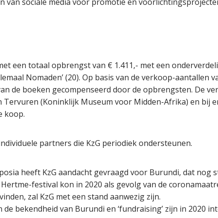
n van sociale media voor promotie en voorlichtingsprojecte
 met een totaal opbrengst van € 1.411,- met een onderverdel
 allemaal Nomaden’ (20). Op basis van de verkoop-aantallen v
van de boeken gecompenseerd door de opbrengsten. De ver
in Tervuren (Koninklijk Museum voor Midden-Afrika) en bij 
e koop.
 individuele partners die KzG periodiek ondersteunen.
osia heeft KzG aandacht gevraagd voor Burundi, dat nog st
e Hertme-festival kon in 2020 als gevolg van de coronamaatr
vinden, zal KzG met een stand aanwezig zijn.
n de bekendheid van Burundi en ‘fundraising’ zijn in 2020 i