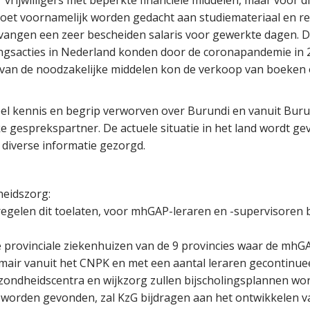
vrijwilligers met beperkte financiële middelen, maar voor div
 moet voornamelijk worden gedacht aan studiemateriaal en rei
tvangen een zeer bescheiden salaris voor gewerkte dagen. D
gsacties in Nederland konden door de coronapandemie in 20
 van de noodzakelijke middelen kon de verkoop van boeken
eel kennis en begrip verworven over Burundi en vanuit Buru
ke gesprekspartner. De actuele situatie in het land wordt ge
 diverse informatie gezorgd.
heidszorg:
regelen dit toelaten, voor mhGAP-leraren en -supervisoren 
 provinciale ziekenhuizen van de 9 provincies waar de mhG
mair vanuit het CNPK en met een aantal leraren gecontinue
zondheidscentra en wijkzorg zullen bijscholingsplannen wo
 worden gevonden, zal KzG bijdragen aan het ontwikkelen van