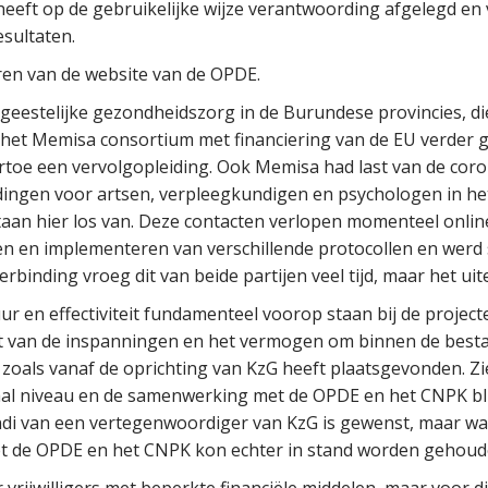
 heeft op de gebruikelijke wijze verantwoording afgelegd en
esultaten.
ren van de website van de OPDE.
eestelijke gezondheidszorg in de Burundese provincies, di
 het Memisa consortium met financiering van de EU verder ge
toe een vervolgopleiding. Ook Memisa had last van de coro
dingen voor artsen, verpleegkundigen en psychologen in he
staan hier los van. Deze contacten verlopen momenteel onli
n en implementeren van verschillende protocollen en werd 
rbinding vroeg dit van beide partijen veel tijd, maar het uit
tuur en effectiviteit fundamenteel voorop staan bij de projec
eit van de inspanningen en het vermogen om binnen de bes
zoals vanaf de oprichting van KzG heeft plaatsgevonden. Zi
kaal niveau en de samenwerking met de OPDE en het CNPK bli
di van een vertegenwoordiger van KzG is gewenst, maar was 
et de OPDE en het CNPK kon echter in stand worden gehoud