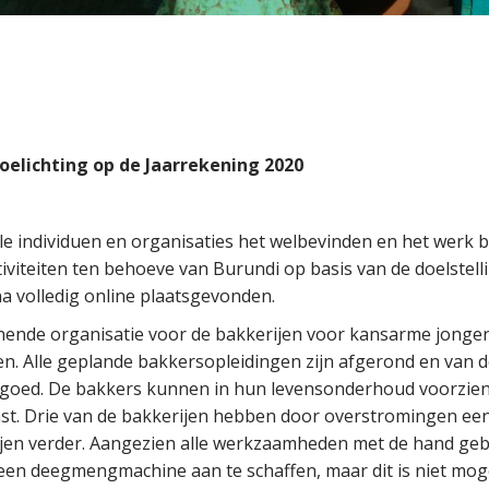
Toelichting op de Jaarrekening 2020
 individuen en organisaties het welbevinden en het werk be
iteiten ten behoeve van Burundi op basis van de doelstell
na volledig online plaatsgevonden.
ende organisatie voor de bakkerijen voor kansarme jongere
n. Alle geplande bakkersopleidingen zijn afgerond en van 
 goed. De bakkers kunnen in hun levensonderhoud voorzien e
nst. Drie van de bakkerijen hebben door overstromingen een 
ijen verder. Aangezien alle werkzaamheden met de hand ge
een deegmengmachine aan te schaffen, maar dit is niet mog