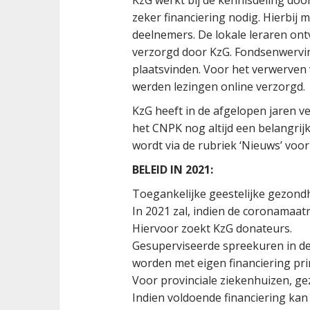
KzG werkt bij de kennisdeling door 
zeker financiering nodig. Hierbij
deelnemers. De lokale leraren on
verzorgd door KzG. Fondsenwervin
plaatsvinden. Voor het verwerven
werden lezingen online verzorgd.
KzG heeft in de afgelopen jaren v
het CNPK nog altijd een belangrij
wordt via de rubriek ‘Nieuws’ voor
BELEID IN 2021:
Toegankelijke geestelijke gezond
In 2021 zal, indien de coronamaat
Hiervoor zoekt KzG donateurs.
Gesuperviseerde spreekuren in de
worden met eigen financiering pri
Voor provinciale ziekenhuizen, ge
Indien voldoende financiering kan