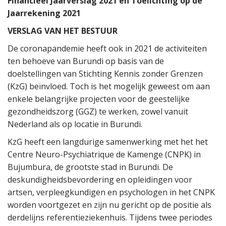
Financieel Jaarverslag 2021
en
Toelichting op de
n
Jaarrekening 2021
t
VERSLAG VAN HET BESTUUR
De coronapandemie heeft ook in 2021 de activiteiten
ten behoeve van Burundi op basis van de
doelstellingen van Stichting Kennis zonder Grenzen
(KzG) beïnvloed. Toch is het mogelijk geweest om aan
enkele belangrijke projecten voor de geestelijke
gezondheidszorg (GGZ) te werken, zowel vanuit
Nederland als op locatie in Burundi.
KzG heeft een langdurige samenwerking met het het
Centre Neuro-Psychiatrique de Kamenge (CNPK) in
Bujumbura, de grootste stad in Burundi. De
deskundigheidsbevordering en opleidingen voor
artsen, verpleegkundigen en psychologen in het CNPK
worden voortgezet en zijn nu gericht op de positie als
derdelijns referentieziekenhuis. Tijdens twee periodes